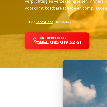
verplichting en verzekeringseisen. Professi
voorkomt kostbare schade en compliance-
door
Sebastiaan
· 16 oktober 2025
NU BEREIKBAAR
BEL 085 019 32 61