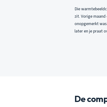
Die warmtebeeldca
zit. Vorige maand 
onopgemerkt was g
later en je praat 
De comp