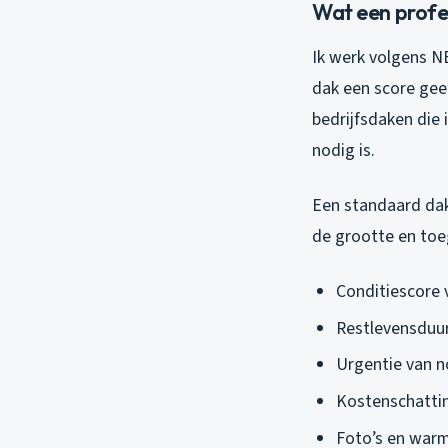
Wat een profes
Ik werk volgens N
dak een score geef
bedrijfsdaken die 
nodig is.
Een standaard dak
de grootte en toe
Conditiescore
Restlevensduur
Urgentie van n
Kostenschatti
Foto’s en war