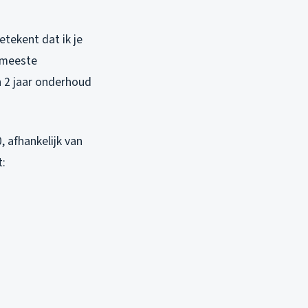
tekent dat ik je
e meeste
n 2 jaar onderhoud
 afhankelijk van
t: