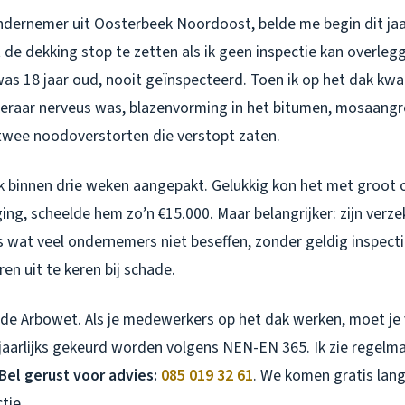
ndernemer uit Oosterbeek Noordoost, belde me begin dit jaar
 de dekking stop te zetten als ik geen inspectie kan overlegge
was 18 jaar oud, nooit geïnspecteerd. Toen ik op het dak kwa
raar nerveus was, blazenvorming in het bitumen, mosaangr
 twee noodoverstorten die verstopt zaten.
 binnen drie weken aangepakt. Gelukkig kon het met groot 
ing, scheelde hem zo’n €15.000. Maar belangrijker: zijn verze
s wat veel ondernemers niet beseffen, zonder geldig inspecti
en uit te keren bij schade.
 de Arbowet. Als je medewerkers op het dak werken, moet je 
jaarlijks gekeurd worden volgens NEN-EN 365. Ik zie regelma
Bel gerust voor advies:
085 019 32 61
. We komen gratis lan
tie.