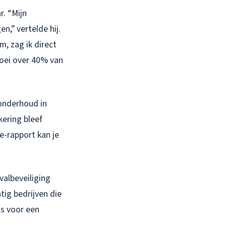
. “Mijn
n,” vertelde hij.
m, zag ik direct
oei over 40% van
onderhoud in
kering bleef
e-rapport kan je
valbeveiliging
tig bedrijven die
gs voor een