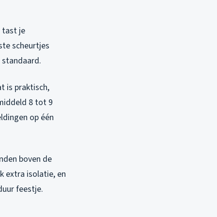
 tast je
ste scheurtjes
t standaard.
 is praktisch,
middeld 8 tot 9
eldingen op één
panden boven de
 extra isolatie, en
duur feestje.