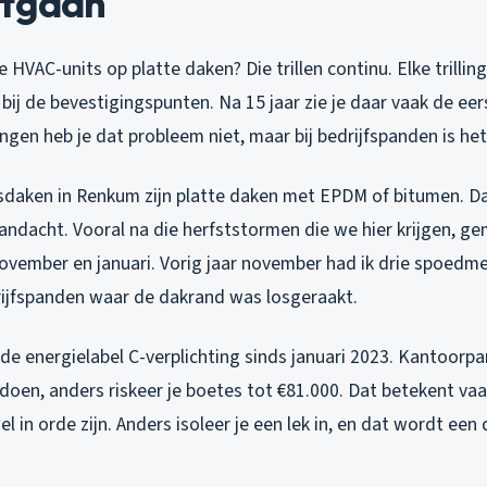
itgaan
 HVAC-units op platte daken? Die trillen continu. Elke trilling
bij de bevestigingspunten. Na 15 jaar zie je daar vaak de eer
ngen heb je dat probleem niet, maar bij bedrijfspanden is he
sdaken in Renkum zijn platte daken met EPDM of bitumen. Dat
ndacht. Vooral na die herfststormen die we hier krijgen, ge
ovember en januari. Vorig jaar november had ik drie spoedm
rijfspanden waar de dakrand was losgeraakt.
 de energielabel C-verplichting sinds januari 2023. Kantoor
en, anders riskeer je boetes tot €81.000. Dat betekent vaak
l in orde zijn. Anders isoleer je een lek in, en dat wordt een 