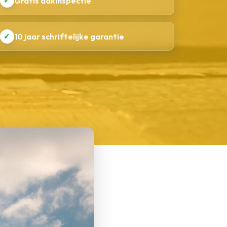
✓
Gratis dakinspectie
✓
10 jaar schriftelijke garantie