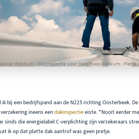
 ik bij een bedrijfspand aan de N225 richting Oosterbeek. D
 verzekering ineens een
dakinspectie
eiste. “Nooit eerder m
aar sinds die energielabel C-verplichting zijn verzekeraars st
at ik op dat platte dak aantrof was geen pretje.