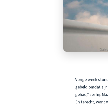
Vorige week stond
gebeld omdat zijn
gehad,” zei hij. M
En terecht, want w