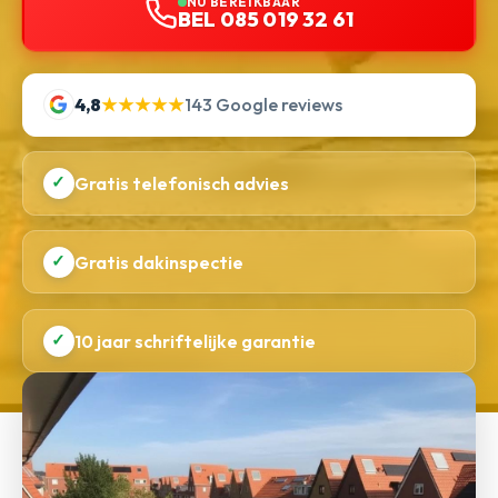
NU BEREIKBAAR
BEL 085 019 32 61
4,8
★★★★★
143 Google reviews
✓
Gratis telefonisch advies
✓
Gratis dakinspectie
✓
10 jaar schriftelijke garantie