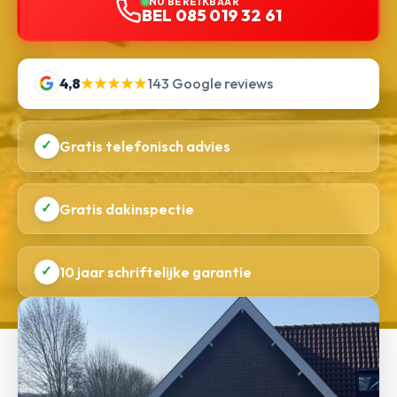
NU BEREIKBAAR
BEL 085 019 32 61
4,8
★★★★★
143 Google reviews
✓
Gratis telefonisch advies
✓
Gratis dakinspectie
✓
10 jaar schriftelijke garantie