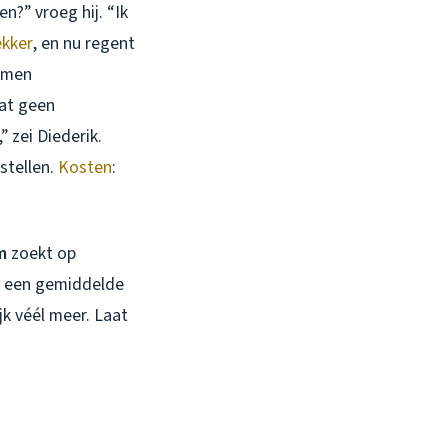
n?” vroeg hij. “Ik
kker
, en nu regent
tumen
zat geen
 zei Diederik.
stellen.
Kosten
:
m
zoekt op
et een gemiddelde
jk véél meer. Laat