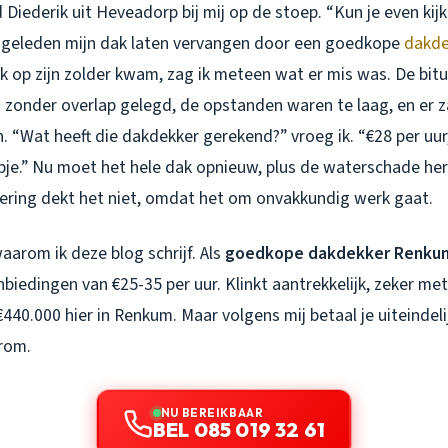
Diederik uit Heveadorp bij mij op de stoep. “Kun je even kijke
 geleden mijn dak laten vervangen door een goedkope
dakde
ik op zijn zolder kwam, zag ik meteen wat er mis was. De bi
zonder overlap gelegd, de opstanden waren te laag, en er 
. “Wat heeft die dakdekker gerekend?” vroeg ik. “€28 per uur,”
je.” Nu moet het hele dak opnieuw, plus de waterschade her
ekering dekt het niet, omdat het om onvakkundig werk gaat.
waarom ik deze blog schrijf. Als
goedkope dakdekker Renku
nbiedingen van €25-35 per uur. Klinkt aantrekkelijk, zeker m
0.000 hier in Renkum. Maar volgens mij betaal je uiteindeli
rom.
NU BEREIKBAAR
BEL 085 019 32 61