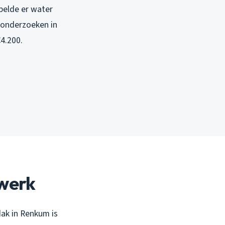
jpelde er water
e onderzoeken in
4.200.
werk
ak in Renkum is