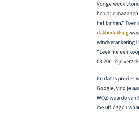
Vorige week stond 
heb drie maanden
het binnen.” Toen 
dakbedekking
was 
windverankering in
“Leek me een koop
€8.200. Zijn verz
En dat is precies 
Google, vind je aa
WOZ-waarde van €44
me uitleggen waa