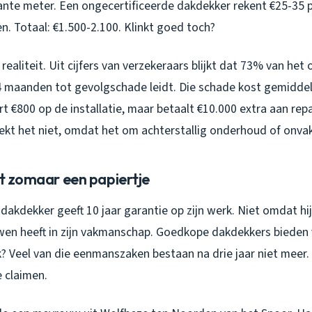
ante meter. Een ongecertificeerde dakdekker rekent €25-35 p
. Totaal: €1.500-2.100. Klinkt goed toch?
ealiteit. Uit cijfers van verzekeraars blijkt dat 73% van he
 maanden tot gevolgschade leidt. Die schade kost gemiddel
rt €800 op de installatie, maar betaalt €10.000 extra aan repa
dekt het niet, omdat het om achterstallig onderhoud of onva
et zomaar een papiertje
dakdekker geeft 10 jaar garantie op zijn werk. Niet omdat hij
wen heeft in zijn vakmanschap. Goedkope dakdekkers bieden 
jk? Veel van die eenmanszaken bestaan na drie jaar niet meer
e claimen.