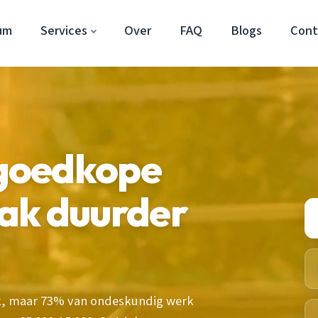
um
Services
Over
FAQ
Blogs
Cont
goedkope
ak duurder
jk, maar 73% van ondeskundig werk