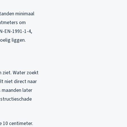
standen minimaal
chtmeters om
EN-EN-1991-1-4,
elig liggen.
 ziet. Water zoekt
t niet direct naar
as maanden later
onstructieschade
e 10 centimeter.