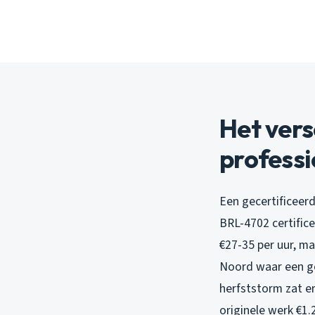
Het vers
professi
Een gecertificeerd
BRL-4702 certific
€27-35 per uur, m
Noord waar een g
herfststorm zat er
originele werk €1.