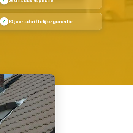
✓
Gratis dakinspectie
✓
10 jaar schriftelijke garantie