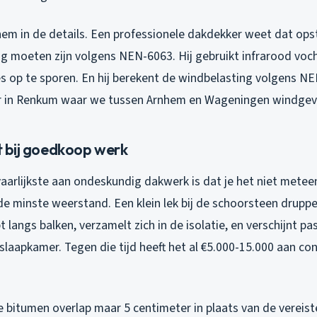
hem in de details. Een professionele dakdekker weet dat op
g moeten zijn volgens NEN-6063. Hij gebruikt infrarood vo
s op te sporen. En hij berekent de windbelasting volgens N
ier in Renkum waar we tussen Arnhem en Wageningen windgevo
et bij goedkoop werk
aarlijkste aan ondeskundig dakwerk is dat je het niet meteen
de minste weerstand. Een klein lek bij de schoorsteen druppel
 langs balken, verzamelt zich in de isolatie, en verschijnt p
e slaapkamer. Tegen die tijd heeft het al €5.000-15.000 aan c
e bitumen overlap maar 5 centimeter in plaats van de vereist